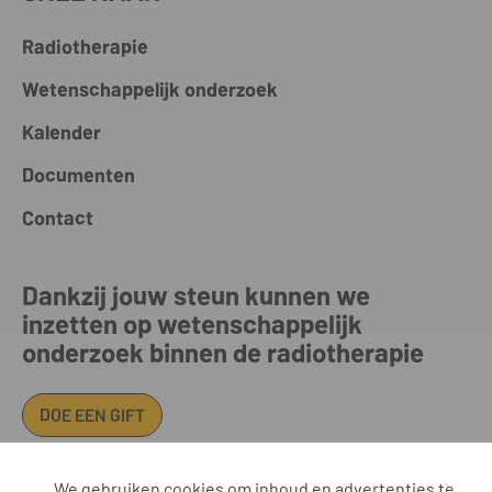
Radiotherapie
Wetenschappelijk onderzoek
Kalender
Documenten
Contact
Dankzij jouw steun kunnen we
inzetten op wetenschappelijk
onderzoek binnen de radiotherapie
DOE EEN GIFT
We gebruiken cookies om inhoud en advertenties te