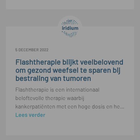
5 DECEMBER 2022
Flashtherapie blijkt veelbelovend
om gezond weefsel te sparen bij
bestraling van tumoren
Flashtherapie is een internationaal
beloftevolle therapie waarbij
kankerpatiënten met een hoge dosis en heel snel bestraald worden: we spreken in termen van milliseconden of zelfs korter. Het belangrijkste voordeel van de therapie is dat gezond weefsel op die manier mogelijk beter kan gespaard blijven. Dat blijkt alvast uit proeven met muizen in een bunker in het UZA. “In 2023 hopen we de eerste klinische studies op te kunnen zetten bij patiënten met agressieve tumoren”, zegt radiotherapeut-oncoloog Piet Dirix, die ook werkzaam is in GZA Ziekenhuizen en deel uitmaakt van het Iridium Netwerk, het grootste netwerk voor radiotherapie in ons land.
Lees verder