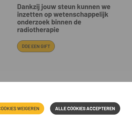
Dankzij jouw steun kunnen we
inzetten op wetenschappelijk
onderzoek binnen de
radiotherapie
DOE EEN GIFT
iaat@iridiumnetwerk.be • www.iridiumnetwerk.be
S
COOKIES WEIGEREN
ALLE COOKIES ACCEPTEREN