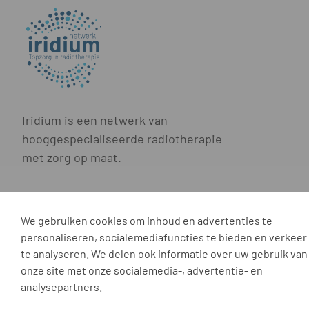
Iridium is een netwerk van
hooggespecialiseerde radiotherapie
met zorg op maat.
We gebruiken cookies om inhoud en advertenties te
Iridium Netwerk vzw • Oosterveldlaan 22 • 261
personaliseren, socialemediafuncties te bieden en verkeer
te analyseren. We delen ook informatie over uw gebruik van
onze site met onze socialemedia-, advertentie- en
analysepartners.