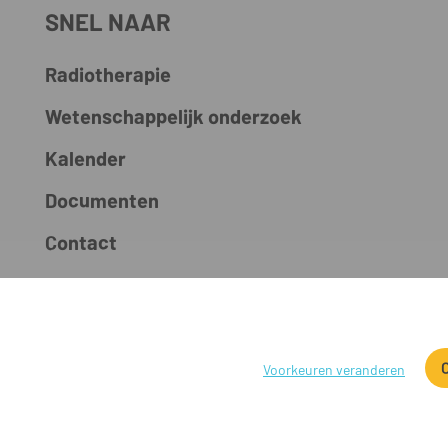
SNEL NAAR
Radiotherapie
Wetenschappelijk onderzoek
Kalender
Documenten
Contact
0 Antwerpen • BE 0885.546.553 RPR Antwerpen • +32 3 443 37 37 • secretar
AZ Klina • AZ Monica • AZ Rivierenland • AZ Voorkempen • UZA • Vitaz • ZA
Voorkeuren veranderen
Disclaimer
Cookies
Privacy