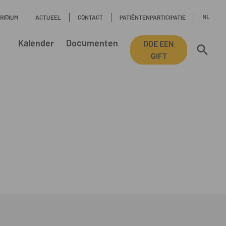
NL
IRIDIUM
ACTUEEL
CONTACT
PATIËNTENPARTICIPATIE
Kalender
Documenten
DOE EEN
GIFT