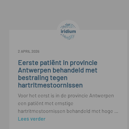
2 APRIL 2026
Eerste patiënt in provincie
Antwerpen behandeld met
bestraling tegen
hartritmestoornissen
Voor het eerst is in de provincie Antwerpen
een patiënt met ernstige
hartritmestoornissen behandeld met hoge dosis bestraling. De innovatieve bestralingstechniek biedt een alternatief voor patiënten bij wie klassieke behandelingen niet mogelijk zijn of onvoldoende resultaat opleveren.
Lees verder