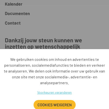
Kalender
Documenten
Contact
Dankzij jouw steun kunnen we
inzetten op wetenschappelijk
onderzoek binnen de radiotherapie
We gebruiken cookies om inhoud en advertenties te
personaliseren, socialemediafuncties te bieden en verkeer
DOE EEN GIFT
te analyseren. We delen ook informatie over uw gebruik van
onze site met onze socialemedia-, advertentie- en
analysepartners.
Iridium Netwerk vzw • Oosterveldlaan 22 • 2610 Antwerpen • BE
Voorkeuren veranderen
0885.546.553 RPR Antwerpen • +32 3 443 37 37 •
secretariaat@iridiumnetwerk.be • www.iridiumnetwerk.be
AZ Klina • AZ Monica • AZ Rivierenland • AZ Voorkempen • UZA •
COOKIES WEIGEREN