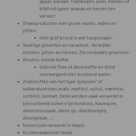
appel, banaan, frambozen, peer, meloen of
blikfruit (geen ananas en kersen) en
varieer;
Graanproducten met grove vezels, zaden en
pitten;
licht grof brood is wel toegestaan;
Vezelige groenten en rauwkost. Verwijder
schillen, pitten en nerven. Zie verboden groenten;
Alcohol, sterke koffie;
Gebruik thee of deca koffie en drink
overwegend niet-bruisend water;
Zoetstoffen van het type “polyolen” of
suikeralcoholen zoals: maltitol, xylitol, mannitol,
sorbitol, isomalt. Deze worden vaak verwerkt in
bijvoorbeeld suikervrije bonbons, kauwgom,
dieetchocolade, dieet-ijs, dieetkoekjes,
dieetgebak,…;
Noten (ook verwerkt in kaas);
Kruidenkaas (met look);