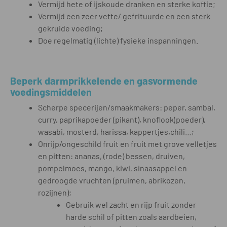
Vermijd hete of ijskoude dranken en sterke koffie;
Vermijd een zeer vette/ gefrituurde en een sterk
gekruide voeding;
Doe regelmatig (lichte) fysieke inspanningen.
Beperk darmprikkelende en gasvormende
voedingsmiddelen
Scherpe specerijen/smaakmakers: peper, sambal,
curry, paprikapoeder (pikant), knoflook(poeder),
wasabi, mosterd, harissa, kappertjes,chili…;
Onrijp/ongeschild fruit en fruit met grove velletjes
en pitten: ananas, (rode) bessen, druiven,
pompelmoes, mango, kiwi, sinaasappel en
gedroogde vruchten (pruimen, abrikozen,
rozijnen);
Gebruik wel zacht en rijp fruit zonder
harde schil of pitten zoals aardbeien,