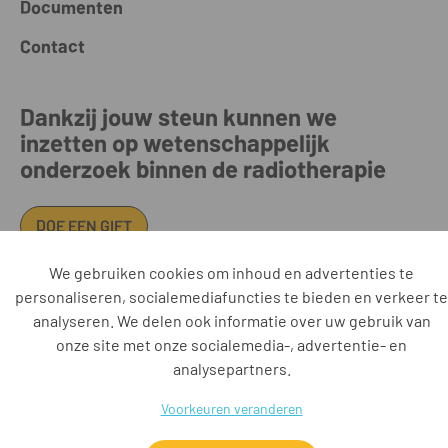
Documenten
Contact
Dankzij jouw steun kunnen we
inzetten op wetenschappelijk
onderzoek binnen de radiotherapie
DOE EEN GIFT
We gebruiken cookies om inhoud en advertenties te
personaliseren, socialemediafuncties te bieden en verkeer te
Iridium Netwerk vzw • Oosterveldlaan 22 • 2610 Antwerpen • BE
analyseren. We delen ook informatie over uw gebruik van
0885.546.553 RPR Antwerpen • +32 3 443 37 37 •
onze site met onze socialemedia-, advertentie- en
secretariaat@iridiumnetwerk.be • www.iridiumnetwerk.be
analysepartners.
AZ Klina • AZ Monica • AZ Rivierenland • AZ Voorkempen • UZA •
Vitaz • ZAS
Voorkeuren veranderen
Disclaimer
Cookies
Privacy