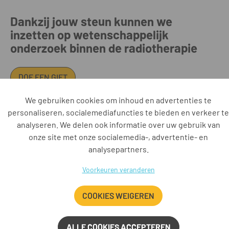
Dankzij jouw steun kunnen we
inzetten op wetenschappelijk
onderzoek binnen de radiotherapie
DOE EEN GIFT
We gebruiken cookies om inhoud en advertenties te
personaliseren, socialemediafuncties te bieden en verkeer te
Iridium Netwerk vzw • Oosterveldlaan 22 • 2610 Antwerpen • BE
analyseren. We delen ook informatie over uw gebruik van
0885.546.553 RPR Antwerpen • +32 3 443 37 37 •
onze site met onze socialemedia-, advertentie- en
secretariaat@iridiumnetwerk.be • www.iridiumnetwerk.be
analysepartners.
AZ Klina • AZ Monica • AZ Rivierenland • AZ Voorkempen • UZA •
Vitaz • ZAS
Voorkeuren veranderen
Disclaimer
Cookies
Privacy
COOKIES WEIGEREN
ALLE COOKIES ACCEPTEREN