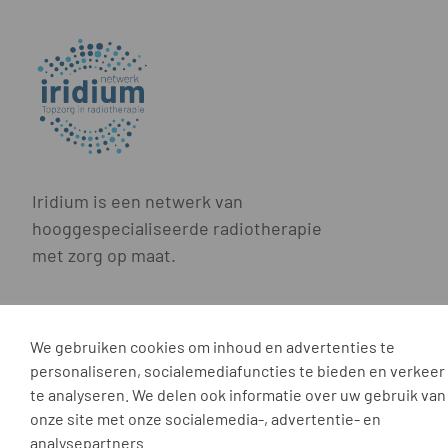
Iridium is een netwerk van
hooggespecialiseerde radiotherapie
met zorg op maat.
We gebruiken cookies om inhoud en advertenties te
Iridium Netwerk vzw • Oosterveldlaan 22 • 261
personaliseren, socialemediafuncties te bieden en verkeer
te analyseren. We delen ook informatie over uw gebruik van
onze site met onze socialemedia-, advertentie- en
analysepartners.