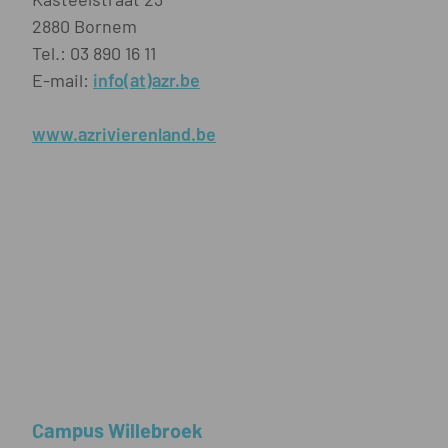
2880 Bornem
Tel.: 03 890 16 11
E-mail:
info(at)azr.be
www.azrivierenland.be
Campus Willebroek