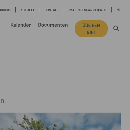
NL
IRIDIUM
ACTUEEL
CONTACT
PATIËNTENPARTICIPATIE
Kalender
Documenten
DOE EEN
GIFT
n.