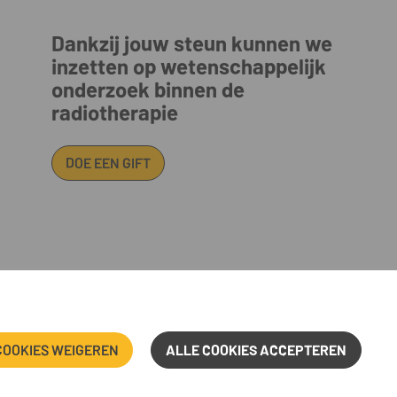
Dankzij jouw steun kunnen we
inzetten op wetenschappelijk
onderzoek binnen de
radiotherapie
DOE EEN GIFT
iaat@iridiumnetwerk.be • www.iridiumnetwerk.be
S
COOKIES WEIGEREN
ALLE COOKIES ACCEPTEREN