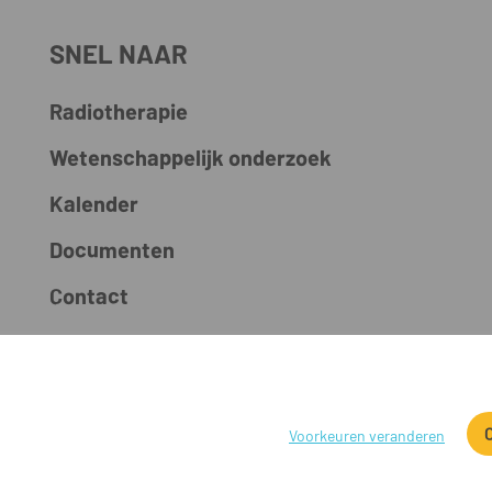
SNEL NAAR
Radiotherapie
Wetenschappelijk onderzoek
Kalender
Documenten
Contact
0 Antwerpen • BE 0885.546.553 RPR Antwerpen • +32 3 443 37 37 • secretar
AZ Klina • AZ Monica • AZ Rivierenland • AZ Voorkempen • UZA • Vitaz • ZA
Voorkeuren veranderen
Disclaimer
Cookies
Privacy