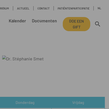
NL
IRIDIUM
ACTUEEL
CONTACT
PATIËNTENPARTICIPATIE
Kalender
Documenten
DOE EEN
GIFT
Donderdag
Vrijdag