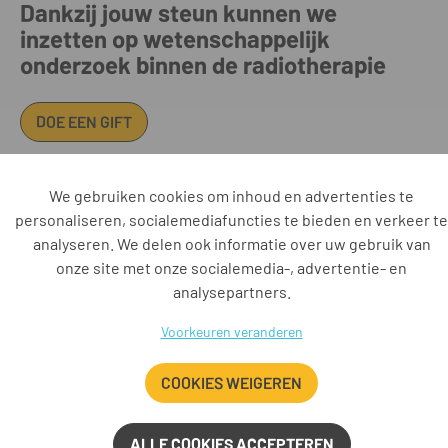
Dankzij jouw steun kunnen we
inzetten op wetenschappelijk
onderzoek binnen de radiotherapie
DOE EEN GIFT
We gebruiken cookies om inhoud en advertenties te
Iridium Netwerk vzw • Oosterveldlaan 22 • 2610 Antwerpen • BE
personaliseren, socialemediafuncties te bieden en verkeer te
0885.546.553 RPR Antwerpen • +32 3 443 37 37 •
analyseren. We delen ook informatie over uw gebruik van
secretariaat@iridiumnetwerk.be • www.iridiumnetwerk.be
onze site met onze socialemedia-, advertentie- en
AZ Klina • AZ Monica • AZ Rivierenland • AZ Voorkempen • UZA •
analysepartners.
Vitaz • ZAS
Disclaimer
Cookies
Privacy
Voorkeuren veranderen
COOKIES WEIGEREN
ALLE COOKIES ACCEPTEREN